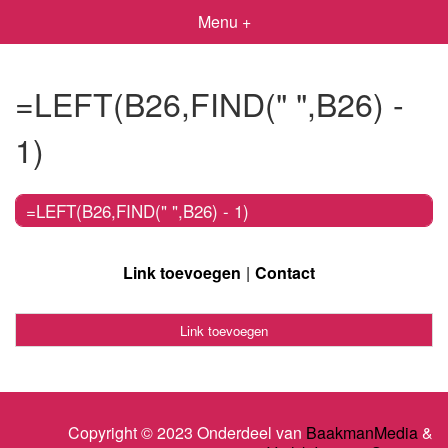
Menu +
=LEFT(B26,FIND(" ",B26) -
1)
=LEFT(B26,FIND(" ",B26) - 1)
Link toevoegen
Contact
Link toevoegen
Copyright © 2023 Onderdeel van
BaakmanMedia
&