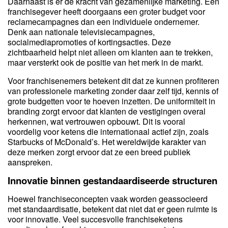
Daarnaast is er de kracht van gezamenlijke marketing. Een
franchisegever heeft doorgaans een groter budget voor
reclamecampagnes dan een individuele ondernemer.
Denk aan nationale televisiecampagnes,
socialmediapromoties of kortingsacties. Deze
zichtbaarheid helpt niet alleen om klanten aan te trekken,
maar versterkt ook de positie van het merk in de markt.
Voor franchisenemers betekent dit dat ze kunnen profiteren
van professionele marketing zonder daar zelf tijd, kennis of
grote budgetten voor te hoeven inzetten. De uniformiteit in
branding zorgt ervoor dat klanten de vestigingen overal
herkennen, wat vertrouwen opbouwt. Dit is vooral
voordelig voor ketens die internationaal actief zijn, zoals
Starbucks of McDonald’s. Het wereldwijde karakter van
deze merken zorgt ervoor dat ze een breed publiek
aanspreken.
Innovatie binnen gestandaardiseerde structuren
Hoewel franchiseconcepten vaak worden geassocieerd
met standaardisatie, betekent dat niet dat er geen ruimte is
voor innovatie. Veel succesvolle franchiseketens